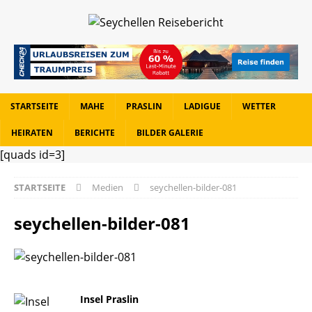
STARTSEITE
MAHE
PRASLIN
LADIGUE
WETTER
HEIRATEN
BERICHTE
BILDER GALERIE
[quads id=3]
STARTSEITE
Medien
seychellen-bilder-081
seychellen-bilder-081
Insel Praslin