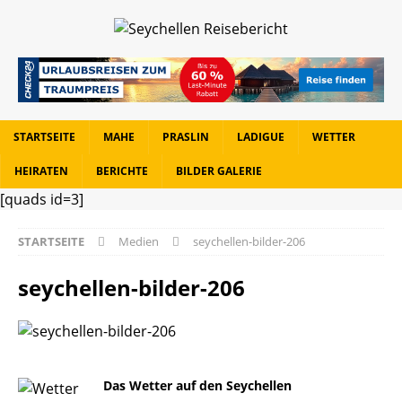
STARTSEITE
MAHE
PRASLIN
LADIGUE
WETTER
HEIRATEN
BERICHTE
BILDER GALERIE
[quads id=3]
STARTSEITE
Medien
seychellen-bilder-206
seychellen-bilder-206
Das Wetter auf den Seychellen