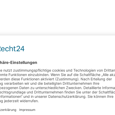
eychellen. Feinsandige Strände und eine atemberaubende Unterwasserwe
f den Seychellen das ganze Jahr über sonnig und warm?
[...]