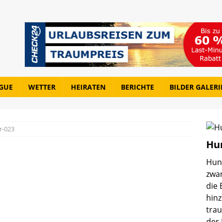
GUE
WETTER
HEIRATEN
BERICHTE
BILDER GALERI
r-023
Hu
Hund
zwa
die 
hin
tra
der 