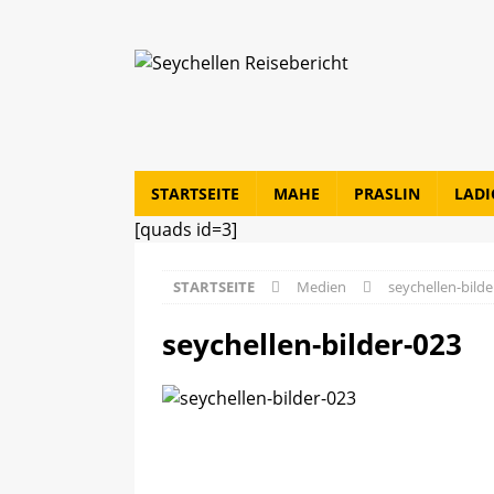
STARTSEITE
MAHE
PRASLIN
LADI
[quads id=3]
STARTSEITE
Medien
seychellen-bilde
seychellen-bilder-023