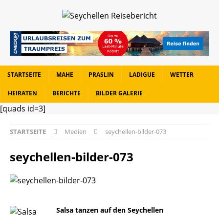
STARTSEITE
MAHE
PRASLIN
LADIGUE
WETTER
HEIRATEN
BERICHTE
BILDER GALERIE
[quads id=3]
STARTSEITE
Medien
seychellen-bilder-073
seychellen-bilder-073
Salsa tanzen auf den Seychellen