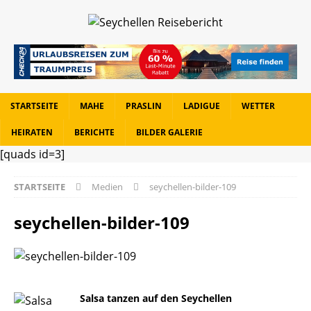
STARTSEITE
MAHE
PRASLIN
LADIGUE
WETTER
HEIRATEN
BERICHTE
BILDER GALERIE
[quads id=3]
STARTSEITE
Medien
seychellen-bilder-109
seychellen-bilder-109
Salsa tanzen auf den Seychellen